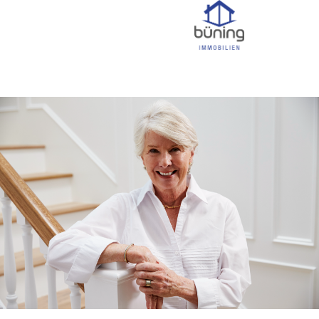
I
mmobilienmakdle
r in Oberhausen
Ihr
Kaufpreis für eine Immobilie