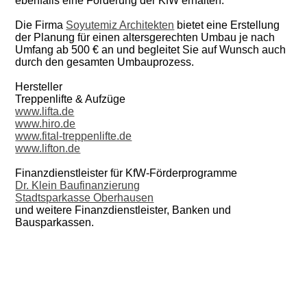
ebenfalls eine Förderung der KfW erhalten.
Die Firma
Soyutemiz Architekten
bietet eine Erstellung
der Planung für einen altersgerechten Umbau je nach
Umfang ab 500 € an und begleitet Sie auf Wunsch auch
durch den gesamten Umbauprozess.
Hersteller
Treppenlifte & Aufzüge
www.lifta.de
www.hiro.de
www.fital-treppenlifte.de
www.lifton.de
Finanzdienstleister für KfW-Förderprogramme
Dr. Klein Baufinanzierung
Stadtsparkasse Oberhausen
und weitere Finanzdienstleister, Banken und
Bausparkassen.